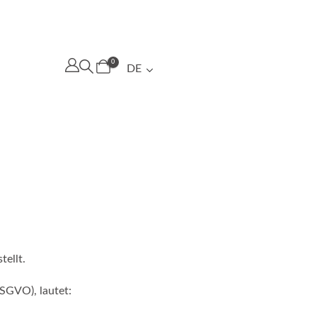
0
DE
tellt.
SGVO), lautet: